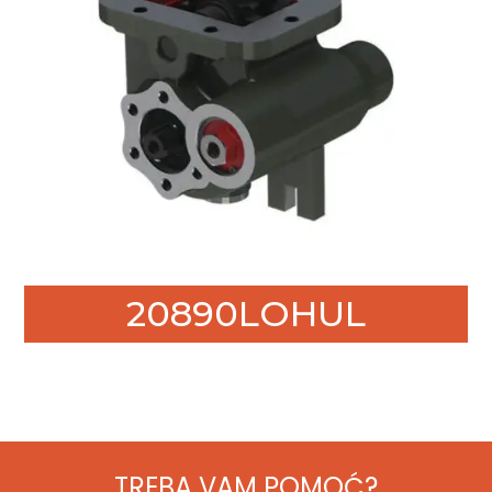
20890LOHUL
TREBA VAM POMOĆ?