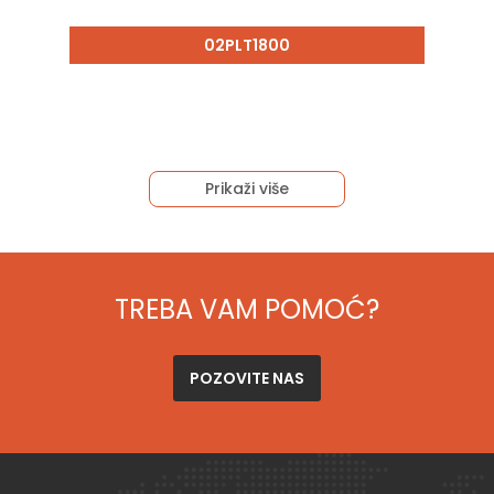
02PLT1800
Prikaži više
TREBA VAM POMOĆ?
POZOVITE NAS