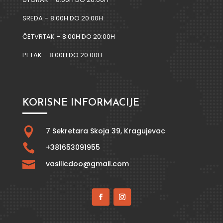
SREDA – 8:00H DO 20:00H
ČETVRTAK – 8:00H DO 20:00H
PETAK – 8:00H DO 20:00H
KORISNE INFORMACIJE

7 Sekretara Skoja 39,
Kragujevac

+381653091955

vasilicdoo@gmail.com