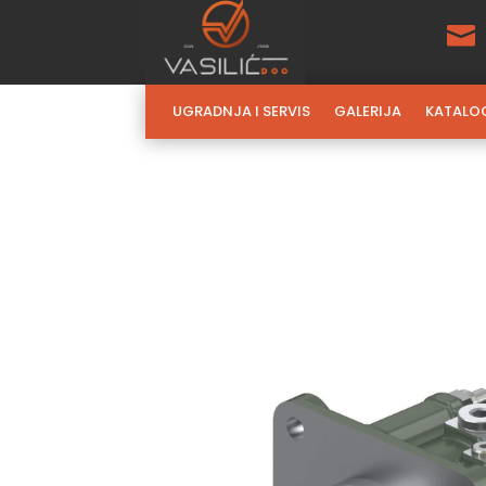

UGRADNJA I SERVIS
GALERIJA
KATALO