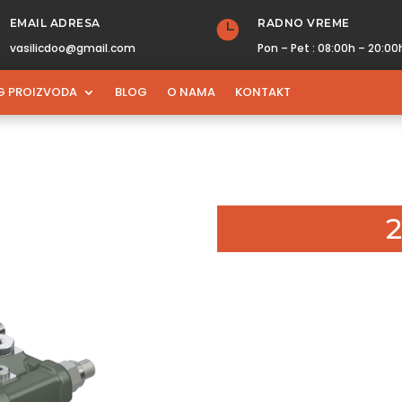
EMAIL ADRESA
RADNO VREME

vasilicdoo@gmail.com
Pon – Pet : 08:00h – 20:00
G PROIZVODA
BLOG
O NAMA
KONTAKT