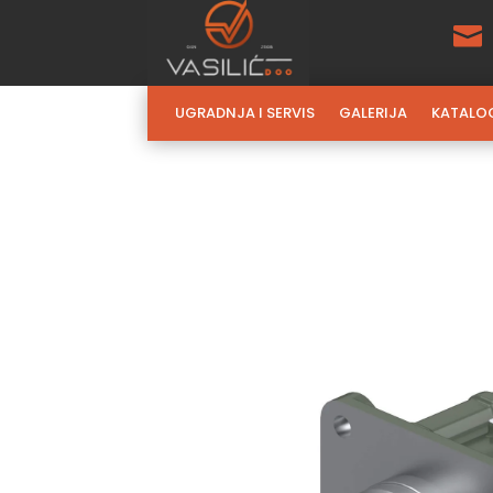

UGRADNJA I SERVIS
GALERIJA
KATALO