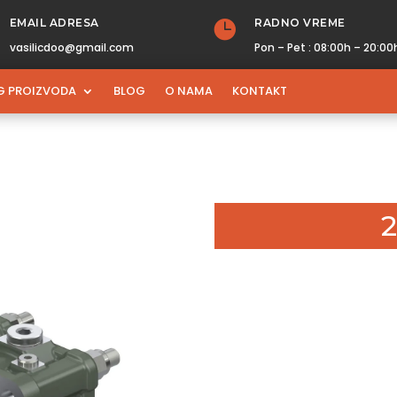
EMAIL ADRESA
RADNO VREME

vasilicdoo@gmail.com
Pon – Pet : 08:00h – 20:00
G PROIZVODA
BLOG
O NAMA
KONTAKT