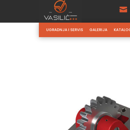

UGRADNJA I SERVIS
GALERIJA
KATALO