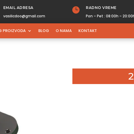
EMAIL ADRESA
RADNO VREME

vasilicdoo@gmail.com
Pon – Pet : 08:00h – 20:00
G PROIZVODA
BLOG
O NAMA
KONTAKT