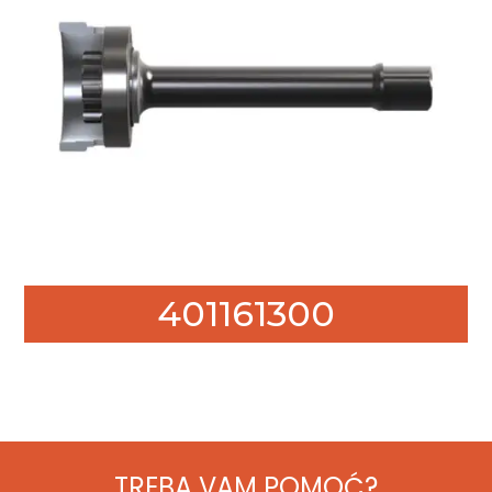
401161300
TREBA VAM POMOĆ?