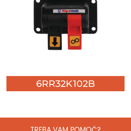
6RR32K102B
TREBA VAM POMOĆ?