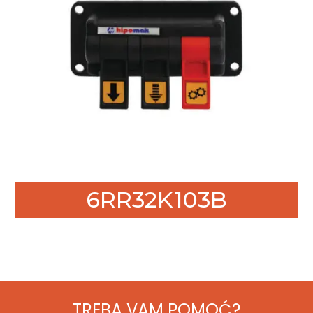
6RR32K103B
TREBA VAM POMOĆ?