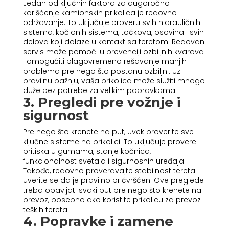
Jedan od ključnih faktora za dugoročno
korišćenje kamionskih prikolica je redovno
održavanje. To uključuje proveru svih hidrauličnih
sistema, kočionih sistema, točkova, osovina i svih
delova koji dolaze u kontakt sa teretom. Redovan
servis može pomoći u prevenciji ozbiljnih kvarova
i omogućiti blagovremeno rešavanje manjih
problema pre nego što postanu ozbiljni. Uz
pravilnu pažnju, vaša prikolica može služiti mnogo
duže bez potrebe za velikim popravkama.
3. Pregledi pre vožnje i
sigurnost
Pre nego što krenete na put, uvek proverite sve
ključne sisteme na prikolici. To uključuje provere
pritiska u gumama, stanje kočnica,
funkcionalnost svetala i sigurnosnih uređaja.
Takođe, redovno proveravajte stabilnost tereta i
uverite se da je pravilno pričvršćen. Ove preglede
treba obavljati svaki put pre nego što krenete na
prevoz, posebno ako koristite prikolicu za prevoz
teških tereta.
4. Popravke i zamene