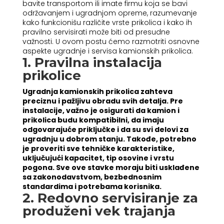
bavite transportom ili imate firmu koja se bavi
održavanjem i ugradnjom opreme, razumevanje
kako funkcionišu različite vrste prikolica i kako ih
pravilno servisirati može biti od presudne
važnosti. U ovom postu ćemo razmotriti osnovne
aspekte ugradnje i servisa kamionskih prikolica.
1. Pravilna instalacija
prikolice
Ugradnja kamionskih prikolica zahteva
preciznu i pažljivu obradu svih detalja. Pre
instalacije, važno je osigurati da kamion i
prikolica budu kompatibilni, da imaju
odgovarajuće priključke i da su svi delovi za
ugradnju u dobrom stanju. Takođe, potrebno
je proveriti sve tehničke karakteristike,
uključujući kapacitet, tip osovine i vrstu
pogona. Sve ove stavke moraju biti usklađene
sa zakonodavstvom, bezbednosnim
standardima i potrebama korisnika.
2. Redovno servisiranje za
produženi vek trajanja