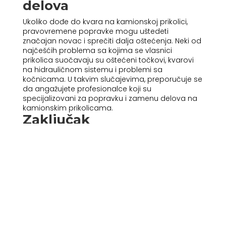
delova
Ukoliko dođe do kvara na kamionskoj prikolici,
pravovremene popravke mogu uštedeti
značajan novac i sprečiti dalja oštećenja. Neki od
najčešćih problema sa kojima se vlasnici
prikolica suočavaju su oštećeni točkovi, kvarovi
na hidrauličnom sistemu i problemi sa
kočnicama. U takvim slučajevima, preporučuje se
da angažujete profesionalce koji su
specijalizovani za popravku i zamenu delova na
kamionskim prikolicama.
Zaključak
Ugradnja i redovno servisiranje kamionskih
prikolica je ključno za sigurnost i efikasnost
prevoza. Bez obzira na to da li se bavite
transportom tereta ili vodite servis za prikolice,
pravilno održavanje ove opreme pomoći će u
prevenciji problema i produžiti vek trajanja. Ako
želite da vaša oprema bude u najboljem
mogućem stanju, redovno servisiranje i
pravovremene popravke su obavezni.