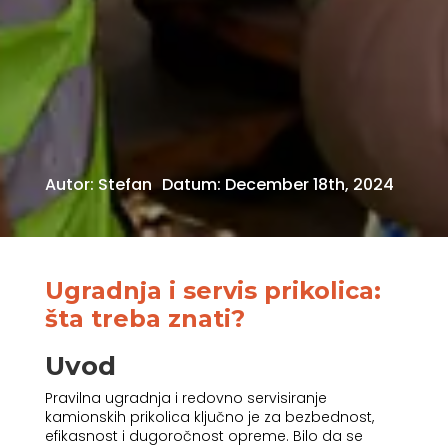
Autor:
Stefan
Datum:
December 18th, 2024
Ugradnja i servis prikolica:
šta treba znati?
Uvod
Pravilna ugradnja i redovno servisiranje
kamionskih prikolica ključno je za bezbednost,
efikasnost i dugoročnost opreme. Bilo da se