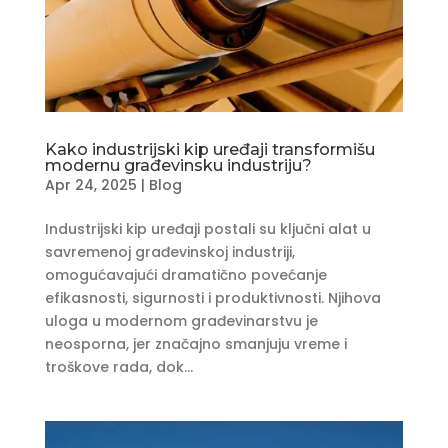
Kako industrijski kip uređaji transformišu
modernu građevinsku industriju?
Apr 24, 2025
|
Blog
Industrijski kip uređaji postali su ključni alat u
savremenoj građevinskoj industriji,
omogućavajući dramatično povećanje
efikasnosti, sigurnosti i produktivnosti. Njihova
uloga u modernom građevinarstvu je
neosporna, jer značajno smanjuju vreme i
troškove rada, dok...