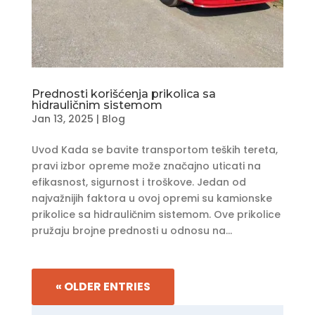
Prednosti korišćenja prikolica sa
hidrauličnim sistemom
Jan 13, 2025
|
Blog
Uvod Kada se bavite transportom teških tereta,
pravi izbor opreme može značajno uticati na
efikasnost, sigurnost i troškove. Jedan od
najvažnijih faktora u ovoj opremi su kamionske
prikolice sa hidrauličnim sistemom. Ove prikolice
pružaju brojne prednosti u odnosu na...
« OLDER ENTRIES