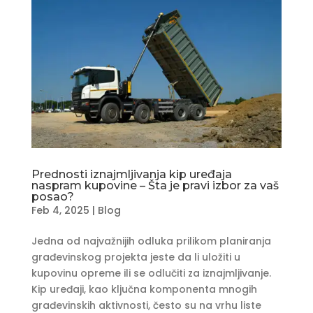
Prednosti iznajmljivanja kip uređaja
naspram kupovine – Šta je pravi izbor za vaš
posao?
Feb 4, 2025
|
Blog
Jedna od najvažnijih odluka prilikom planiranja
građevinskog projekta jeste da li uložiti u
kupovinu opreme ili se odlučiti za iznajmljivanje.
Kip uređaji, kao ključna komponenta mnogih
građevinskih aktivnosti, često su na vrhu liste