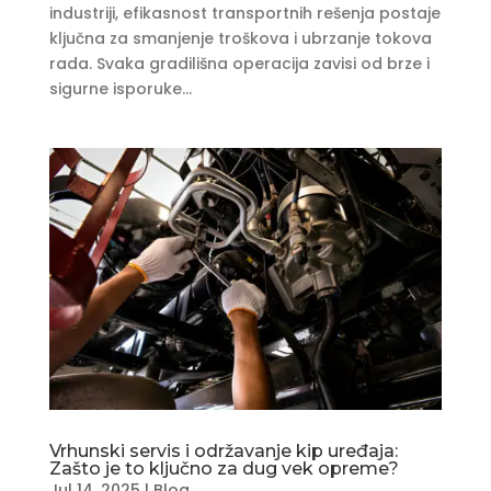
industriji, efikasnost transportnih rešenja postaje
ključna za smanjenje troškova i ubrzanje tokova
rada. Svaka gradilišna operacija zavisi od brze i
sigurne isporuke...
Vrhunski servis i održavanje kip uređaja:
Zašto je to ključno za dug vek opreme?
Jul 14, 2025
|
Blog