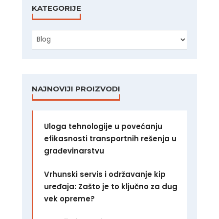
KATEGORIJE
Kategorije
NAJNOVIJI PROIZVODI
Uloga tehnologije u povećanju
efikasnosti transportnih rešenja u
građevinarstvu
Vrhunski servis i održavanje kip
uređaja: Zašto je to ključno za dug
vek opreme?