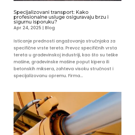
Specijalizovani transport: Kako
profesionalne usluge osiguravaju brzu i
sigurnu isporuku?
Apr 24, 2025
|
Blog
Isticanje prednosti angažovanja stručnjaka za
specifične vrste tereta. Prevoz specifičnih vrsta
tereta u građevinskoj industriji, kao što su teške
mašine, građevinske mašine poput kipera ili
betonskih miksera, zahteva visoku stručnost i
specijalizovanu opremu. Firma...